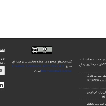
اشت
برای
یریه مجله محاسبات
کلیه محتوای موجود در مجله محاسبات نرم دارای
مشت
شان دار فانی را وداع
مجوز
Creative Commons Attribution 4.0
International License
است.
نفرانس پردازش
سیگنال و سیستم های هوشمند (ICSPIS
ی رایانش نرم و
رانس بین المللی