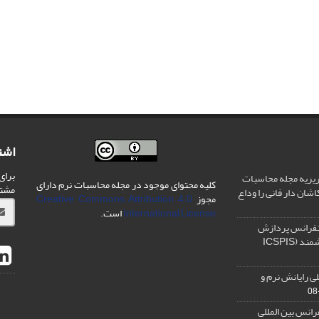
اشت
برای
یریه مجله محاسبات
کلیه محتوای موجود در مجله محاسبات نرم دارای
مشت
شان دار فانی را وداع
مجوز
Creative Commons Attribution 4.0
International License
است.
نفرانس پردازش
سیگنال و سیستم های هوشمند (ICSPIS
ی رایانش نرم و
رانس بین المللی