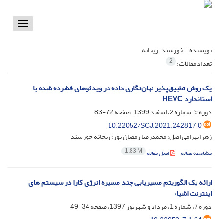
Toggle
vigation
نویسنده =
خورسند، ریحانه
2
تعداد مقالات:
یک روش تطبیق‌پذیر نهان‌نگاری داده در ویدئوهای فشرده شده با
استاندارد HEVC
دوره 9، شماره 2، اسفند 1399، صفحه
72-83
10.22052/SCJ.2021.242817.0
زهرا بهرامی اصل؛ محمدرضا رمضان پور؛ ریحانه خورسند
1.83 M
مشاهده مقاله
اصل مقاله
ارائه یک الگوریتم مسیریابی چند مسیره انرژی کارا در سیستم های
اینترنت اشیاء
دوره 7، شماره 1، مرداد و شهریور 1397، صفحه
34-49