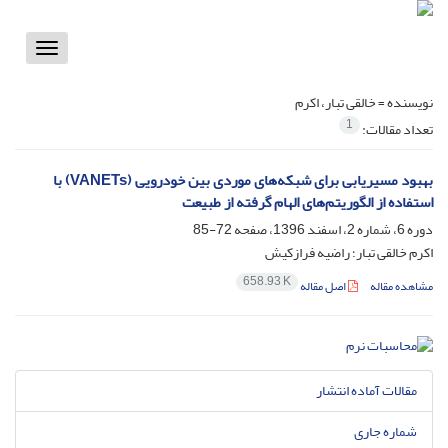
Toggle
vigation
نویسنده =
خالقی تبار، اکرم
1
تعداد مقالات:
بهبود مسیریابی برای شبکه‌های موردی بین خودرویی (VANETs) با
استفاده از الگوریتم‌های الهام گرفته از طبیعت
دوره 6، شماره 2، اسفند 1396، صفحه
72-85
اکرم خالقی تبار؛ راضیه فرازکیش
658.93 K
مشاهده مقاله
اصل مقاله
مقالات آماده انتشار
شماره جاری