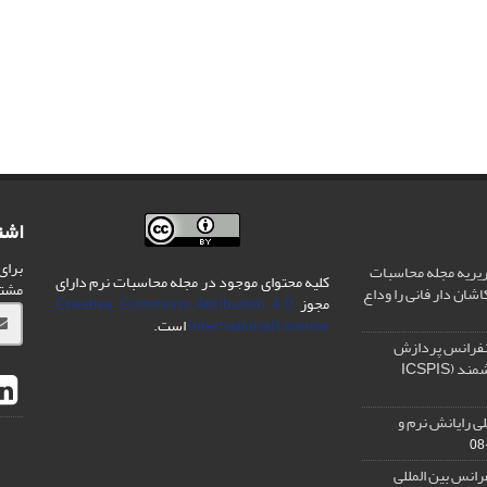
اشت
برای
یریه مجله محاسبات
کلیه محتوای موجود در مجله محاسبات نرم دارای
مشت
شان دار فانی را وداع
مجوز
Creative Commons Attribution 4.0
International License
است.
نفرانس پردازش
سیگنال و سیستم های هوشمند (ICSPIS
ی رایانش نرم و
رانس بین المللی