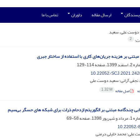
ویسندگان
ارسال مقاله
داوران
تماس با ما
دوست علی، سعید
2
ات:
بتنی بر هزینه جریان‏‌های کاری با استفاده از ساختار جبری
114-129
10.22052/SCJ.2021.242
 نجفی آرانی؛ سعید دوست علی
1.32 M
ه
اصل مقاله
ابی چندگامه مبتنی بر الگوریتم ازدحام ذرات برای شبکه‌ ها‌ی حسگر بی‌سیم
58-69
10.22052/8
 علی؛ محمد خلیلی درمنی