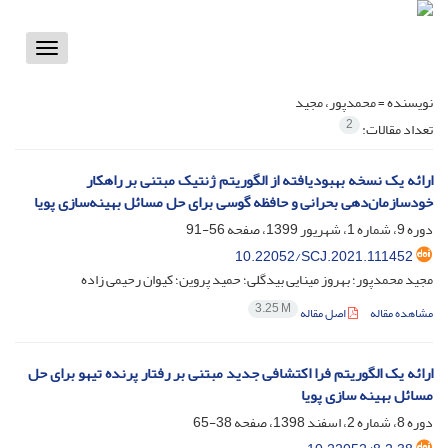
Toggle
vigation
نویسنده =
محمدپور، مجید
2
تعداد مقالات:
ارائه یک نسخه بهبودیافته از الگوریتم ژنتیک مبتنی بر راهکار
خودسازمان‌دهی بحرانی و حافظه گوسی برای حل مسائل بهینه‌سازی پویا
دوره 9، شماره 1، شهریور 1399، صفحه
56-91
10.22052/SCJ.2021.111452
مجید محمدپور؛ بهروز مینایی بیدگلی؛ حمید پروین؛ کیوان رحیمی زاده
3.25 M
مشاهده مقاله
اصل مقاله
ارائه یک الگوریتم فرا اکتشافی جدید مبتنی بر رفتار پرنده تیهو برای حل
مسائل بهینه سازی پویا
دوره 8، شماره 2، اسفند 1398، صفحه
38-65