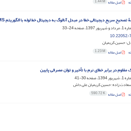
1.44 M
ه
اصل مقاله
تصحیح سریع دیجیتالی خطا در مبدل آنالوگ به دیجیتال خط لوله با الگوریتم DLMS
24-33
10.22052/7
دل؛ حسین کریمیان
1.23 M
ه
اصل مقاله
 مقاوم در برابر خطای نرم با تأخیر و توان مصرفی پایین
30-41
سعادت زاده؛ حسین کریمیان علی داش
590.72 K
ه
اصل مقاله