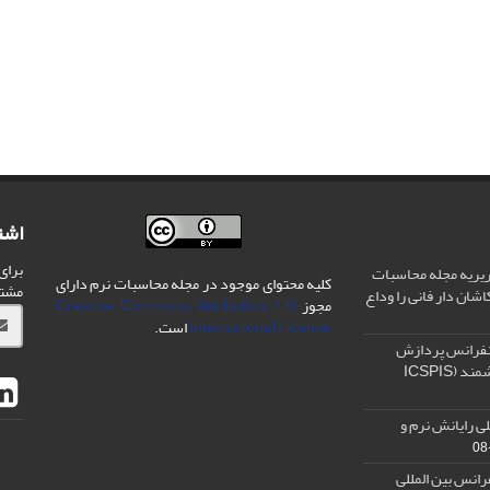
اشت
برای
یریه مجله محاسبات
کلیه محتوای موجود در مجله محاسبات نرم دارای
مشت
شان دار فانی را وداع
مجوز
Creative Commons Attribution 4.0
International License
است.
نفرانس پردازش
سیگنال و سیستم های هوشمند (ICSPIS
ی رایانش نرم و
رانس بین المللی