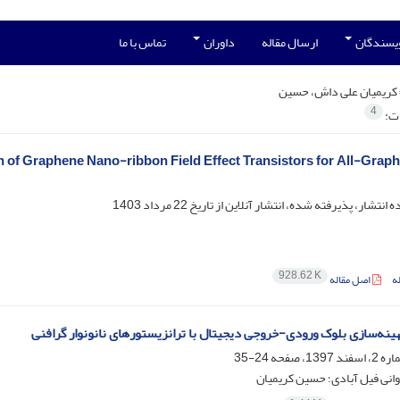
ویسندگان
ارسال مقاله
داوران
تماس با ما
کریمیان علی داش، حسین
4
ات:
 of Graphene Nano-ribbon Field Effect Transistors for All-Grap
ه انتشار، پذیرفته شده، انتشار آنلاین از تاریخ
22 مرداد 1403
928.62 K
ه
اصل مقاله
هینه‌سازی بلوک ورودی-خروجی دیجیتال با ترانزیستورهای نانونوار گرافنی
24-35
انی فیل آبادی؛ حسین کریمیان