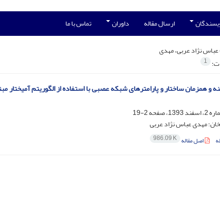
ویسندگان
ارسال مقاله
داوران
تماس با ما
عباس نژاد عربی، مهدی
1
ات:
نه و همزمان ساختار و پارامترهای شبکه عصبی با استفاده از الگوریتم آمیختار 
2-19
ان؛ مهدی عباس نژاد عربی
986.09 K
ه
اصل مقاله