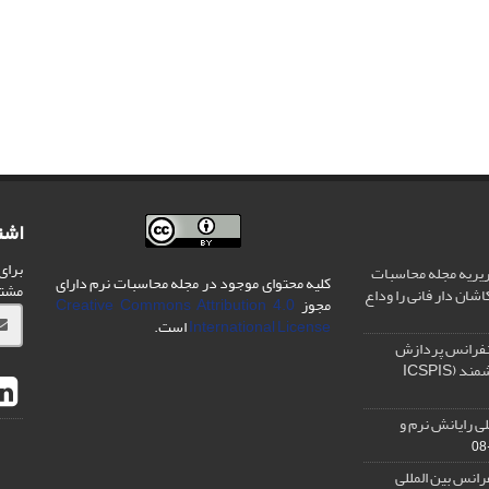
اشت
برای
یریه مجله محاسبات
کلیه محتوای موجود در مجله محاسبات نرم دارای
مشت
شان دار فانی را وداع
مجوز
Creative Commons Attribution 4.0
International License
است.
نفرانس پردازش
سیگنال و سیستم های هوشمند (ICSPIS
ی رایانش نرم و
رانس بین المللی