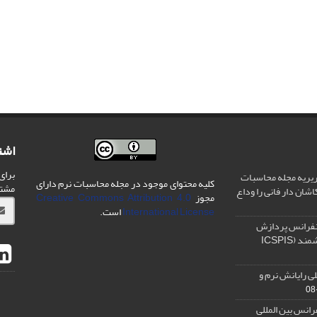
اشت
برای
یریه مجله محاسبات
کلیه محتوای موجود در مجله محاسبات نرم دارای
مشت
شان دار فانی را وداع
مجوز
Creative Commons Attribution 4.0
International License
است.
نفرانس پردازش
سیگنال و سیستم های هوشمند (ICSPIS
ی رایانش نرم و
رانس بین المللی