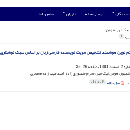
ویسندگان
ارسال مقاله
داوران
تماس با ما
نیک مهر، هومن
1
ات:
 نوین هوشمند تشخیص هویت نویسنده فارسی زبان بر اساس سبک نوشتاری - م
26-35
دپور؛ هومن نیک مهر؛ محرم منصوری زاده؛ امید طیب زاده قمصری
513.25 K
ه
اصل مقاله