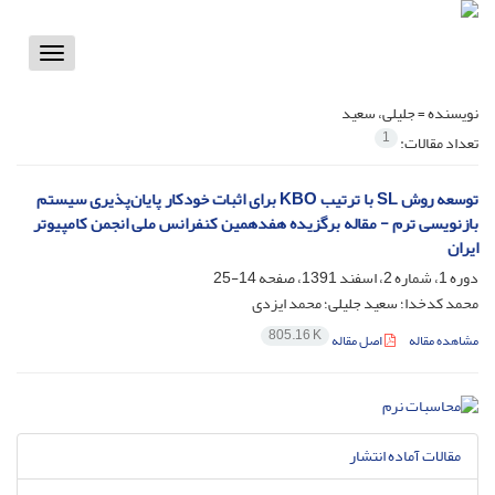
Toggle
vigation
نویسنده =
جلیلی، سعید
1
تعداد مقالات:
توسعه روش SL با ترتیب KBO برای اثبات خودکار پایان‌پذیری سیستم
بازنویسی ترم - مقاله برگزیده هفدهمین کنفرانس ملی انجمن کامپیوتر
ایران
دوره 1، شماره 2، اسفند 1391، صفحه
14-25
محمد کدخدا؛ سعید جلیلی؛ محمد ایزدی
805.16 K
مشاهده مقاله
اصل مقاله
مقالات آماده انتشار