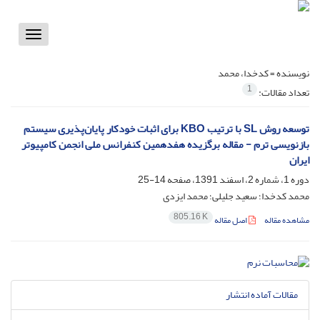
Toggle
vigation
نویسنده =
کدخدا، محمد
1
تعداد مقالات:
توسعه روش SL با ترتیب KBO برای اثبات خودکار پایان‌پذیری سیستم
بازنویسی ترم - مقاله برگزیده هفدهمین کنفرانس ملی انجمن کامپیوتر
ایران
دوره 1، شماره 2، اسفند 1391، صفحه
14-25
محمد کدخدا؛ سعید جلیلی؛ محمد ایزدی
805.16 K
مشاهده مقاله
اصل مقاله
مقالات آماده انتشار