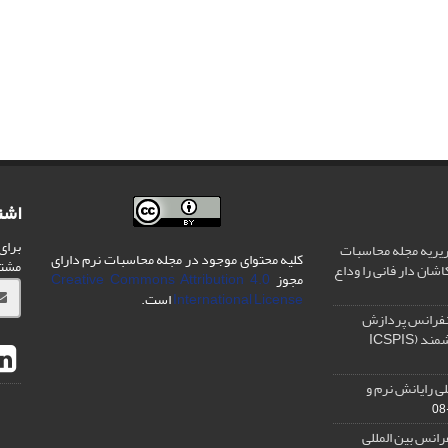
اشت
برای
یریه مجله محاسبات
کلیه محتوای موجود در مجله محاسبات نرم دارای
مشت
شان دار فانی را وداع
مجوز
Creative Commons Attribution 4.0
International License
است.
نفرانس پردازش
سیگنال و سیستم های هوشمند (ICSPIS
ی رایانش نرم و
رانس بین المللی