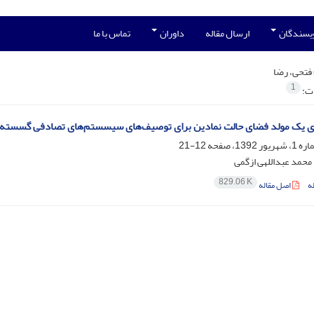
ویسندگان
ارسال مقاله
داوران
تماس با ما
فتحی، رضا
1
ات:
ی یک مولد فضای حالت نمادین برای توصیف‌های سیسستم‌های تصادفی گسسته رخداد 
12-21
محمد عبداللهی ازگمی
829.06 K
ه
اصل مقاله