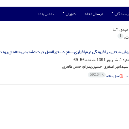
ویسندگان
ارسال مقاله
داوران
تماس با ما
عبدی، آتنا
1
ات:
روش مبتنی بر افزونگی نرم­ افزاری سطح دستورالعمل جهت تشخیص خطاهای روند ا
56-69
؛ سید امیر اصغری؛ حسین پدرام؛ حسن طاهری
592.64 K
ه
اصل مقاله