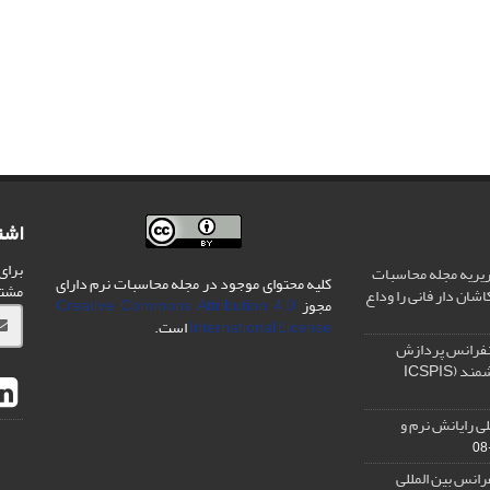
اشت
برای
یریه مجله محاسبات
کلیه محتوای موجود در مجله محاسبات نرم دارای
مشت
شان دار فانی را وداع
مجوز
Creative Commons Attribution 4.0
International License
است.
نفرانس پردازش
سیگنال و سیستم های هوشمند (ICSPIS
ی رایانش نرم و
رانس بین المللی